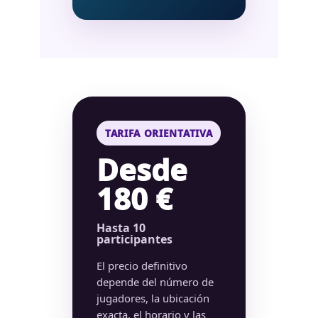
TARIFA ORIENTATIVA
Desde
180 €
Hasta 10
participantes
El precio definitivo
depende del número de
jugadores, la ubicación
exacta, el horario y las