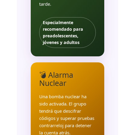
tarde.
Especialmente
recomendado para
preadolescentes,
jóvenes y adultos
💣 Alarma
Nuclear
Una bomba nuclear ha
sido activada. El grupo
tendrá que descifrar
códigos y superar pruebas
contrarreloj para detener
la cuenta atrás.