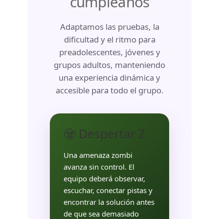
cumpleaños
Adaptamos las pruebas, la
dificultad y el ritmo para
preadolescentes, jóvenes y
grupos adultos, manteniendo
una experiencia dinámica y
accesible para todo el grupo.
🧟 Despertar Z
Una amenaza zombi
avanza sin control. El
equipo deberá observar,
escuchar, conectar pistas y
encontrar la solución antes
de que sea demasiado