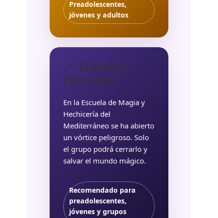
Preadolescentes,
jóvenes y adultos
🪄 El Vórtice
Fantomer
En la Escuela de Magia y
Hechicería del
Mediterráneo se ha abierto
un vórtice peligroso. Solo
el grupo podrá cerrarlo y
salvar el mundo mágico.
Recomendado para
preadolescentes,
jóvenes y grupos