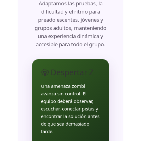
Adaptamos las pruebas, la
dificultad y el ritmo para
preadolescentes, jóvenes y
grupos adultos, manteniendo
una experiencia dinámica y
accesible para todo el grupo.
🧟 Despertar Z
Una amenaza zombi
avanza sin control. El
equipo deberá observar,
escuchar, conectar pistas y
encontrar la solución antes
de que sea demasiado
tarde.