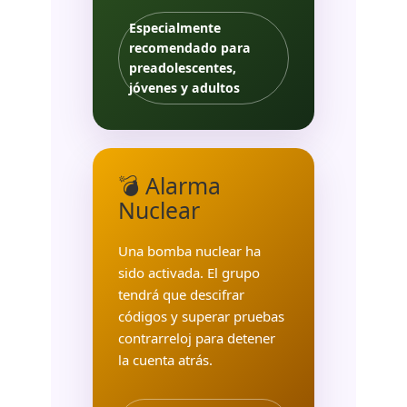
Especialmente
recomendado para
preadolescentes,
jóvenes y adultos
💣 Alarma
Nuclear
Una bomba nuclear ha
sido activada. El grupo
tendrá que descifrar
códigos y superar pruebas
contrarreloj para detener
la cuenta atrás.