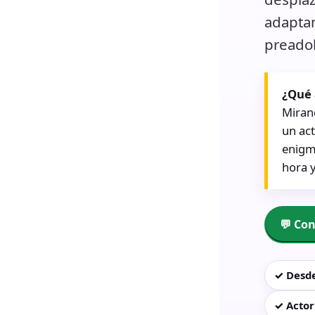
adaptam
preadol
¿Qué 
Mirand
un act
enigm
hora y
💬 Co
✓ Desde
✓ Actor