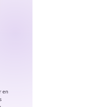
r en
s
y