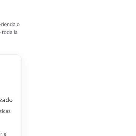
rienda o
 toda la
izado
ticas
r el