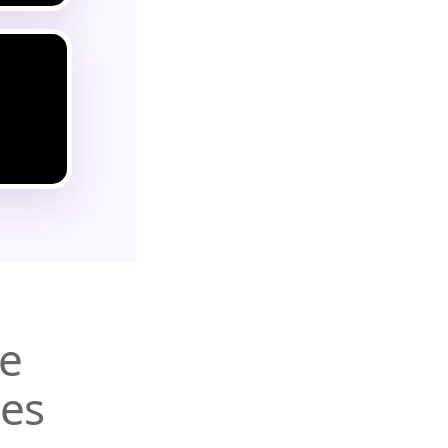
de
les