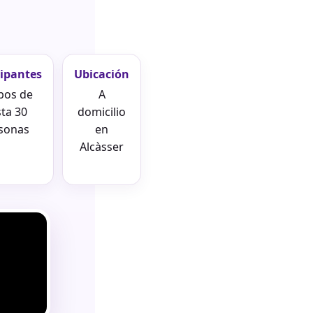
cipantes
Ubicación
pos de
A
ta 30
domicilio
sonas
en
Alcàsser