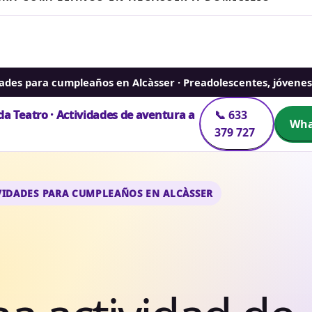
dades para cumpleaños en Alcàsser · Preadolescentes, jóvenes
a Teatro · Actividades de aventura a
📞 633
Wha
379 727
IVIDADES PARA CUMPLEAÑOS EN ALCÀSSER