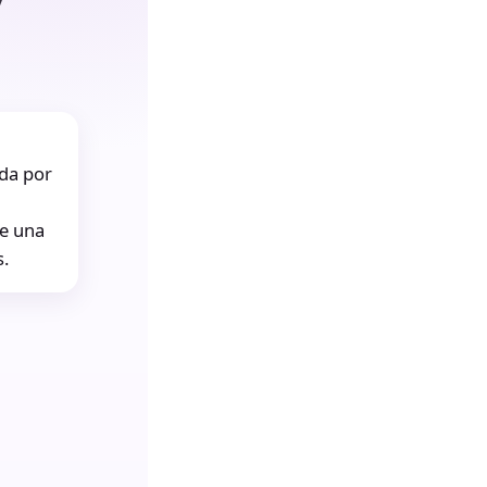
ida por
te una
s.