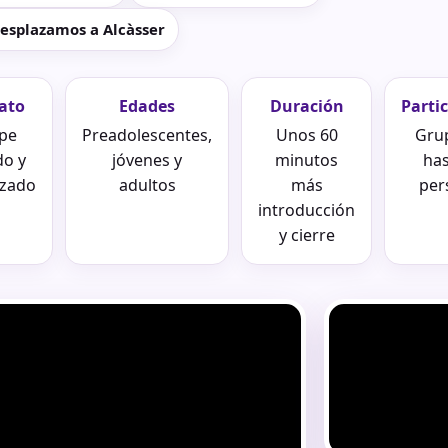
esplazamos a Alcàsser
ato
Edades
Duración
Parti
pe
Preadolescentes,
Unos 60
Gru
do y
jóvenes y
minutos
has
izado
adultos
más
per
introducción
y cierre