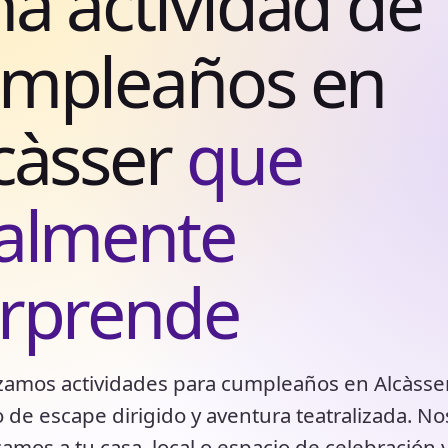
a actividad de
mpleaños en
càsser
que
almente
rprende
amos actividades para cumpleaños en Alcàsse
 de escape dirigido y aventura teatralizada. No
amos a tu casa, local o espacio de celebración 