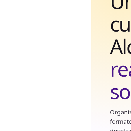
Un
cu
Al
re
so
Organiz
formato
desplaz