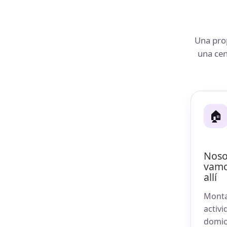
Una pro
una cen
🏠
Noso
vamo
allí
Monta
activi
domici