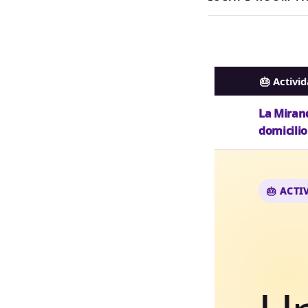
🎂 Activi
La Mirand
domicilio
🎂 ACT