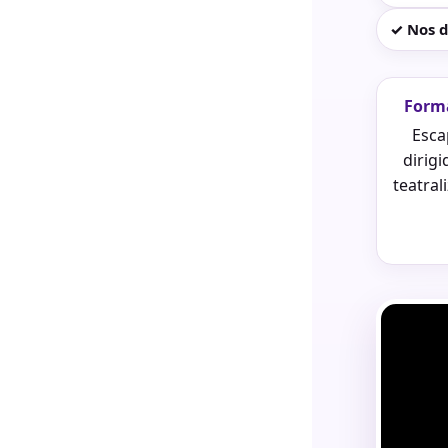
✓ Nos d
Form
Esca
dirigi
teatral