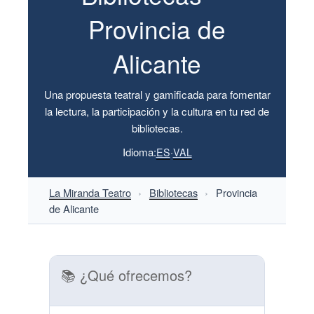
Provincia de
Alicante
Una propuesta teatral y gamificada para fomentar
la lectura, la participación y la cultura en tu red de
bibliotecas.
Idioma:
·
ES
VAL
La Miranda Teatro
›
Bibliotecas
›
Provincia
de Alicante
📚 ¿Qué ofrecemos?