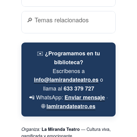
🔎 Temas relacionados
✉️
¿Programamos en tu
biblioteca?
Escríbenos a
o
info@lamirandateatro.es
llama al
633 379 727
📲 WhatsApp:
·
Enviar mensaje
🌐
lamirandateatro.es
Organiza:
La Miranda Teatro
— Cultura viva,
gamificada y emocionante.