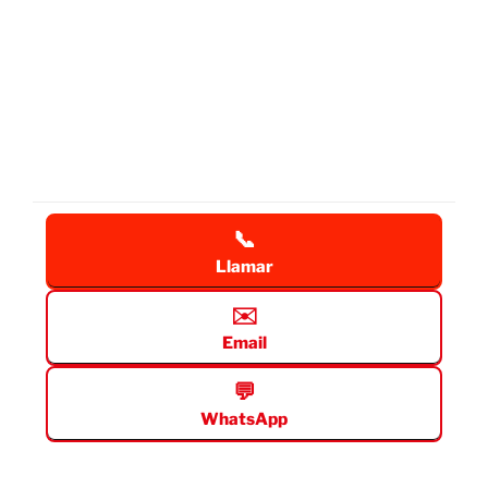
📞
Llamar
✉️
Email
💬
WhatsApp