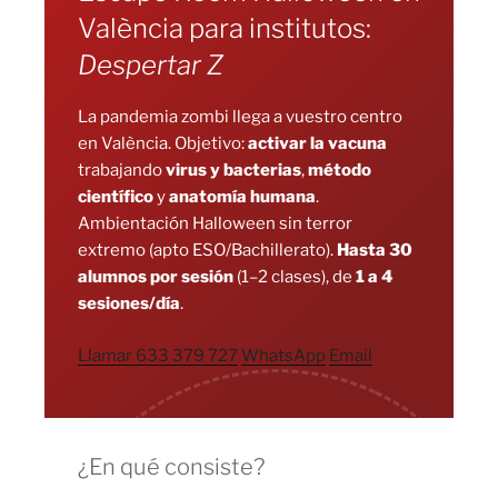
València para institutos:
Despertar Z
La pandemia zombi llega a vuestro centro
en València. Objetivo:
activar la vacuna
trabajando
virus y bacterias
,
método
científico
y
anatomía humana
.
Ambientación Halloween sin terror
extremo (apto ESO/Bachillerato).
Hasta 30
alumnos por sesión
(1–2 clases), de
1 a 4
sesiones/día
.
Llamar 633 379 727
WhatsApp
Email
¿En qué consiste?