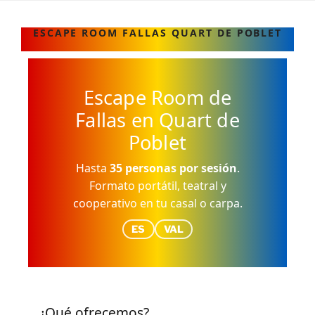
ESCAPE ROOM FALLAS QUART DE POBLET
Escape Room de
Fallas en Quart de
Poblet
Hasta
35 personas por sesión
.
Formato portátil, teatral y
cooperativo en tu casal o carpa.
ES
VAL
¿Qué ofrecemos?