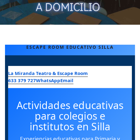
ESCAPE ROOM EDUCATIVO SILLA
La Miranda Teatro & Escape Room
633 379 727
WhatsApp
Email
Actividades educativas
para colegios e
institutos en Silla
Experiencias educativas para Primaria y