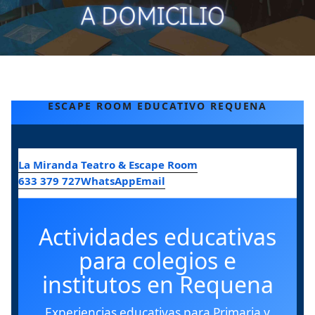
ESCAPE ROOM EDUCATIVO REQUENA
La Miranda Teatro & Escape Room
633 379 727
WhatsApp
Email
Actividades educativas
para colegios e
institutos en Requena
Experiencias educativas para Primaria y