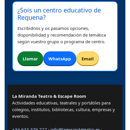
¿Sois un centro educativo de
Requena?
Escribidnos y os pasamos opciones,
disponibilidad y recomendación de temática
según vuestro grupo o programa de centro.
Llamar
WhatsApp
Email
La Miranda Teatro & Escape Room
Actividades educativas, teatrales y portátiles para
colegios, institutos, bibliotecas, cultura, empresas y
eventos.
+34 633 379 727
·
info@lamirandateatro.es
·