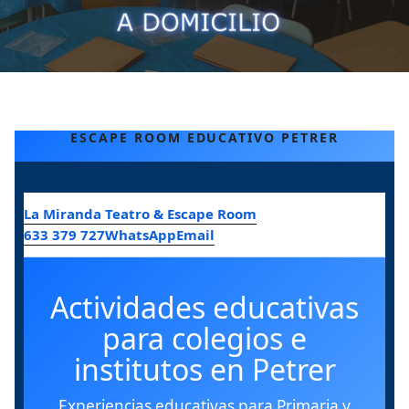
ESCAPE ROOM EDUCATIVO PETRER
La Miranda Teatro & Escape Room
633 379 727
WhatsApp
Email
Actividades educativas
para colegios e
institutos en Petrer
Experiencias educativas para Primaria y