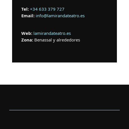
Tel:
+34 633 379 727
Email:
info@lamirandateatro.es
Web:
lamirandateatro.es
Zona:
Benassal y alrededores