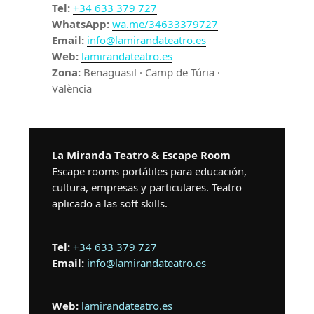
Tel:
+34 633 379 727
WhatsApp:
wa.me/34633379727
Email:
info@lamirandateatro.es
Web:
lamirandateatro.es
Zona:
Benaguasil · Camp de Túria ·
València
La Miranda Teatro & Escape Room
Escape rooms portátiles para educación,
cultura, empresas y particulares. Teatro
aplicado a las soft skills.
Tel:
+34 633 379 727
Email:
info@lamirandateatro.es
Web:
lamirandateatro.es