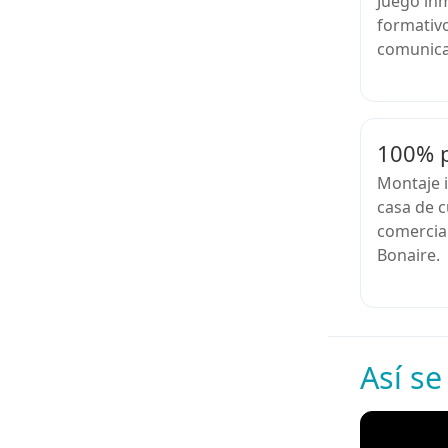
Juego inm
formativo
comunicac
100% p
Montaje i
casa de cu
comercial
Bonaire.
Así se