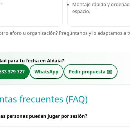
s.
Montaje rápido y ordenad
espacio.
otro aforo u organización? Pregúntanos y lo adaptamos a t
dad para tu fecha en Aldaia?
633 379 727
WhatsApp
Pedir propuesta ✉️
ntas frecuentes (FAQ)
as personas pueden jugar por sesión?