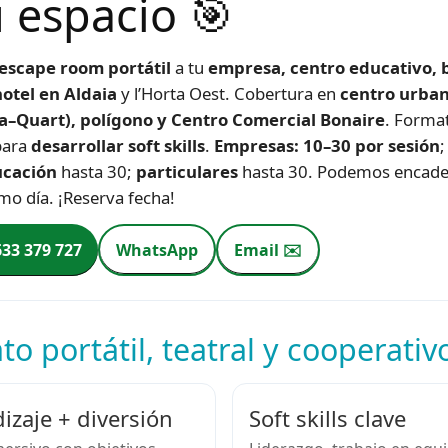
u espacio 🎯
escape room portátil
a tu
empresa, centro educativo, b
otel en Aldaia
y l’Horta Oest. Cobertura en
centro urban
ia–Quart), polígono y Centro Comercial Bonaire
. Format
para
desarrollar soft skills
.
Empresas: 10–30 por sesión
cación
hasta 30;
particulares
hasta 30. Podemos encade
mo día. ¡Reserva fecha!
633 379 727
WhatsApp
Email ✉️
o portátil, teatral y cooperativ
izaje + diversión
Soft skills clave