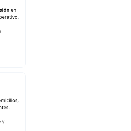
sión
en
perativo.
s
micilios,
ntes.
 y