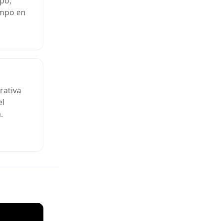
ipo,
empo en
rativa
el
.