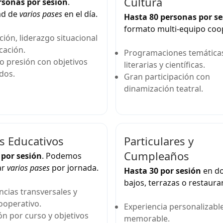
Cultura
rsonas por sesión
.
ad de
varios pases
en el día.
Hasta 80 personas por se
formato multi-equipo coo
ión, liderazgo situacional
cación.
Programaciones temática
o presión con objetivos
literarias y científicas.
dos.
Gran participación con
dinamización teatral.
s Educativos
Particulares y
Cumpleaños
 por sesión
. Podemos
ar
varios pases
por jornada.
Hasta 30 por sesión
en do
bajos, terrazas o restaura
cias transversales y
ooperativo.
Experiencia personalizable
n por curso y objetivos
memorable.