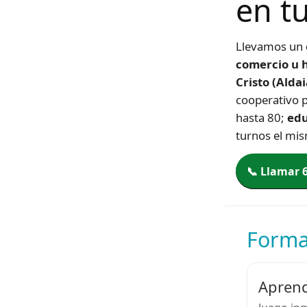
en t
Llevamos un
comercio u h
Cristo (Alda
cooperativo 
hasta 80;
edu
turnos el mis
📞 Llamar 
Format
Aprend