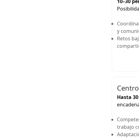
10–30 pe
Posibilid
Coordinac
y comuni
Retos baj
comparti
Centro
Hasta 30
encaden
Competen
trabajo c
Adaptació