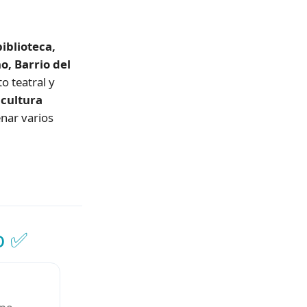
iblioteca,
o, Barrio del
o teatral y
;
cultura
nar varios
o ✅