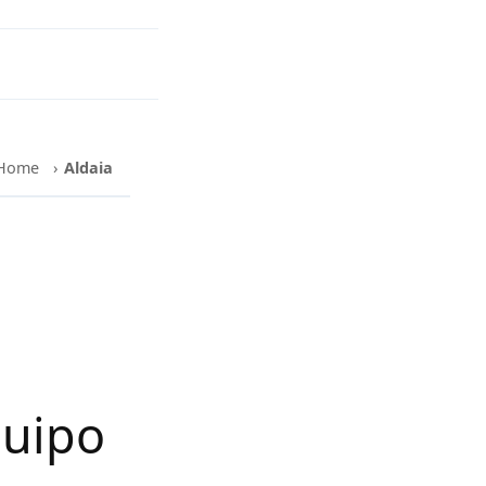
Home
›
Aldaia
quipo