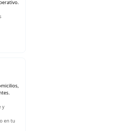
perativo.
s
micilios,
ntes.
 y
o en tu