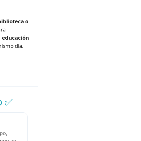
iblioteca o
ara
;
educación
mismo día.
o ✅
ipo,
empo en