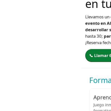
en t
Llevamos un
evento en Al
desarrollar s
hasta 30;
par
¡Reserva fech
📞 Llamar 
Format
Aprend
Juego inm
formativo