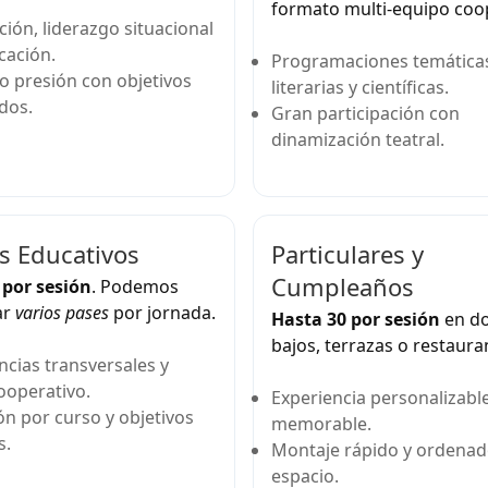
formato multi-equipo coo
ión, liderazgo situacional
cación.
Programaciones temática
o presión con objetivos
literarias y científicas.
dos.
Gran participación con
dinamización teatral.
s Educativos
Particulares y
Cumpleaños
 por sesión
. Podemos
ar
varios pases
por jornada.
Hasta 30 por sesión
en do
bajos, terrazas o restaura
cias transversales y
ooperativo.
Experiencia personalizable
n por curso y objetivos
memorable.
s.
Montaje rápido y ordenad
espacio.