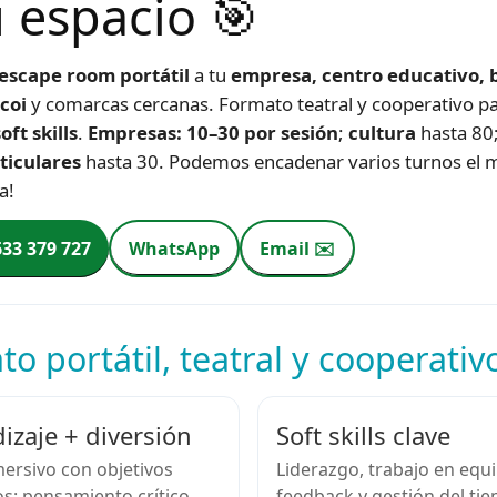
u espacio 🎯
escape room portátil
a tu
empresa, centro educativo, b
coi
y comarcas cercanas. Formato teatral y cooperativo p
oft skills
.
Empresas: 10–30 por sesión
;
cultura
hasta 80
ticulares
hasta 30. Podemos encadenar varios turnos el 
a!
633 379 727
WhatsApp
Email ✉️
o portátil, teatral y cooperativ
izaje + diversión
Soft skills clave
ersivo con objetivos
Liderazgo, trabajo en equ
s: pensamiento crítico,
feedback y gestión del ti