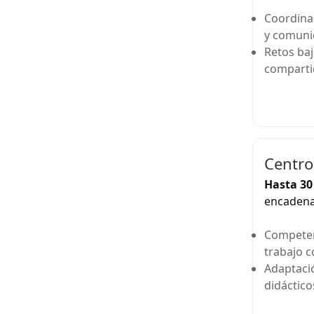
Coordinac
y comuni
Retos baj
comparti
Centro
Hasta 30
encaden
Competen
trabajo c
Adaptació
didáctico