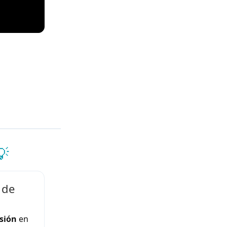
💡
 de
sión
en