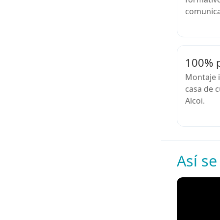
comunicac
100% p
Montaje i
casa de c
Alcoi.
Así se