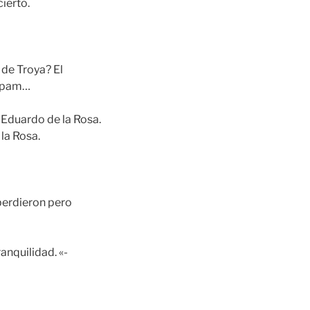
cierto.
 de Troya? El
y, pam…
 Eduardo de la Rosa.
 la Rosa.
perdieron pero
anquilidad. «-