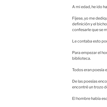
A mi edad, he ido h
Fíjese, yo me dediqu
definición y el bich
confesarle que se m
Le contaba esto por
Para empezar el hom
biblioteca.
Todos eran poesía e
De las poesías enc
encontré un trozo d
El hombre había esc