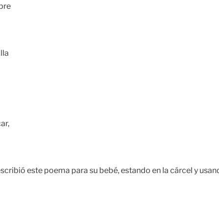
bre
lla
ar,
cribió este poema para su bebé, estando en la cárcel y usan