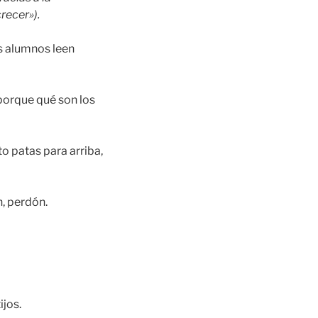
recer»).
s alumnos leen
porque qué son los
o patas para arriba,
n, perdón.
jos.