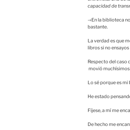
capacidad de transm
-«En la biblioteca 
bastante.
La verdad es que me
libros si no ensayos
Respecto del caso d
movió muchísimos li
Lo sé porque es mi 
He estado pensando 
Fíjese, a mí me encan
De hecho me encanta