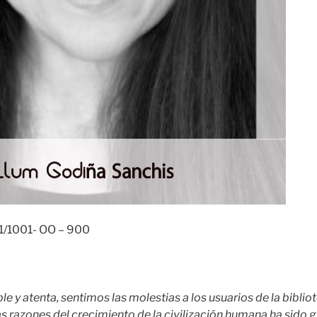
/1001- OO – 900
 y atenta, sentimos las molestias a los usuarios de la biblio
as razones del crecimiento de la civilización humana ha sido g