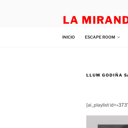
LA MIRAN
TEATRO APLICADO Y ESCAP
INICIO
ESCAPE ROOM
LLUM GODIÑA S
[ai_playlist id=»373