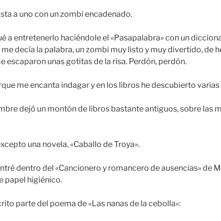
asta a uno con un zombi encadenado.
é a entretenerlo haciéndole el «Pasapalabra» con un diccionar
o me decía la palabra, un zombi muy listo y muy divertido, de
e escaparon unas gotitas de la risa. Perdón, perdón.
que me encanta indagar y en los libros he descubierto varias 
bre dejó un montón de libros bastante antiguos, sobre las m
xcepto una novela, «Caballo de Troya».
ontré dentro del «Cancionero y romancero de ausencias» de M
e papel higiénico.
rito parte del poema de «Las nanas de la cebolla»: